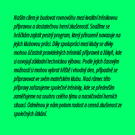
Naším cílem je budovat rovnováhu mezi kvalitní trénikovou
přípravou a dostatečnou herní zkušeností. Snažíme se
hráčkám zajistit pestrý program, který přirozeně navazuje na
jejich klubovou práci. Díky spolupráci mezi kluby se dívky
mohou účastnit pravidelných tréninků přípravek a žákyň, kde
si osvojují základní technickou výbavu. Podle jejich časovým
možností si mohou vybrat hřiště i vhodný den, případně se
připravovat ve svém mateřském klubu. Nad rámec této
přípravy zařazujeme společné tréninky, kde se především
zaměřujeme na souhru celého týmu a nacvičování herních
situací. Odměnou je nám potom radost a cenná zkušenost ze
společných útkání.